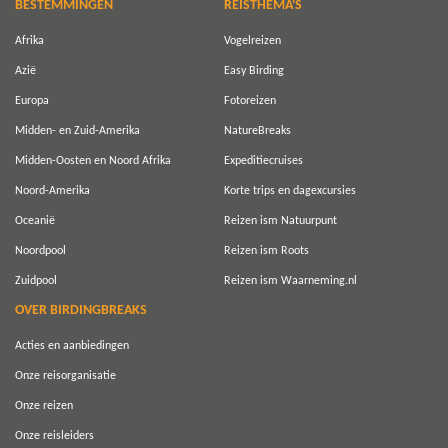
BESTEMMINGEN
REISTHEMA'S
Afrika
Vogelreizen
Azië
Easy Birding
Europa
Fotoreizen
Midden- en Zuid-Amerika
NatureBreaks
Midden-Oosten en Noord Afrika
Expeditiecruises
Noord-Amerika
Korte trips en dagexcursies
Oceanië
Reizen ism Natuurpunt
Noordpool
Reizen ism Roots
Zuidpool
Reizen ism Waarneming.nl
OVER BIRDINGBREAKS
Acties en aanbiedingen
Onze reisorganisatie
Onze reizen
Onze reisleiders