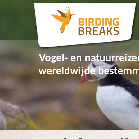
Vogel- en natuurreize
wereldwijde bestem