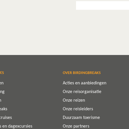
A'S
OVER BIRDINGBREAKS
en
Acties en aanbiedingen
ing
Onze reisorganisatie
n
Onze reizen
eaks
Onze reisleiders
cruises
Duurzaam toerisme
ps en dagexcursies
Onze partners