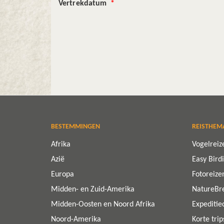
Vertrekdatum
*
BESTEMMINGEN
REISTHEM
Afrika
Vogelreiz
Azië
Easy Bird
Europa
Fotoreize
Midden- en Zuid-Amerika
NatureBr
Midden-Oosten en Noord Afrika
Expeditie
Noord-Amerika
Korte tri