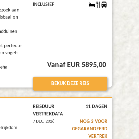
INCLUSIEF
ezoek aan
isbaai en
ndduinen
t perfecte
an vogels
Vanaf EUR 5895,00
osha
BEKIJK DEZE REIS
REISDUUR
11 DAGEN
VERTREKDATA
7 DEC. 2026
NOG 3 VOOR
lrijkdom
GEGARANDEERD
VERTREK