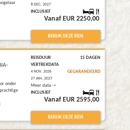
vogelaar
8 DEC. 2027
INCLUSIEF
Vanaf EUR 2250,00
BEKIJK DEZE REIS
REISDUUR
15 DAGEN
IA-
VERTREKDATA
4 NOV. 2026
GEGARANDEERD
27 JAN. 2027
oor onder
Meer data ->
 prachtige
INCLUSIEF
Vanaf EUR 2595,00
t
BEKIJK DEZE REIS