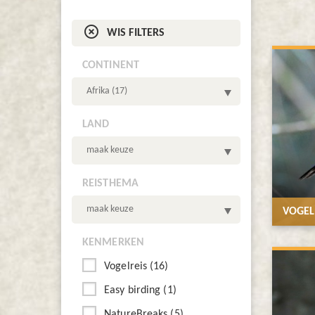

WIS FILTERS
CONTINENT
Afrika (17)
LAND
maak keuze
REISTHEMA
maak keuze
VOGEL
KENMERKEN
Vogelreis (16)
Easy birding (1)
NatureBreaks (5)