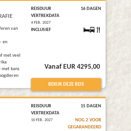
REISDUUR
16 DAGEN
RAFIE
VERTREKDATA
4 FEB. 2027
feren van
INCLUSIEF
- en
f met veel
rika
Vanaf EUR 4295,00
s) met kans
zoogdieren
BEKIJK DEZE REIS
REISDUUR
15 DAGEN
E
VERTREKDATA
10 FEB. 2027
NOG 2 VOOR
GEGARANDEERD