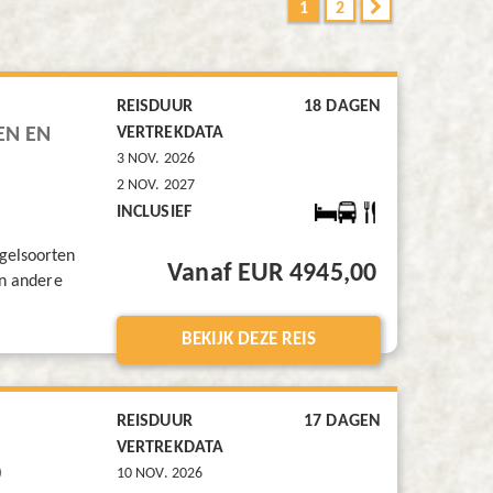
1
2
REISDUUR
18 DAGEN
EN EN
VERTREKDATA
3 NOV. 2026
2 NOV. 2027
,
INCLUSIEF
gelsoorten
Vanaf EUR 4945,00
en andere
BEKIJK DEZE REIS
REISDUUR
17 DAGEN
VERTREKDATA
D
10 NOV. 2026