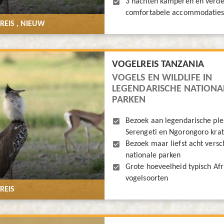
3 nachten kamperen en verde
comfortabele accommodatie
REIS , NIEUW
VOGELREIS TANZANIA
VOGELS EN WILDLIFE IN
LEGENDARISCHE NATIONA
PARKEN
Bezoek aan legendarische ple
Serengeti en Ngorongoro krat
Bezoek maar liefst acht versc
nationale parken
Grote hoeveelheid typisch Af
vogelsoorten
REIS