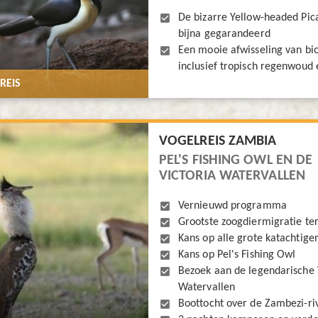
De bizarre Yellow-headed Pica
bijna gegarandeerd
Een mooie afwisseling van bi
inclusief tropisch regenwoud
REIS
VOGELREIS ZAMBIA
PEL'S FISHING OWL EN DE
VICTORIA WATERVALLEN
Vernieuwd programma
Grootste zoogdiermigratie te
Kans op alle grote katachtige
Kans op Pel's Fishing Owl
Bezoek aan de legendarische 
Watervallen
Boottocht over de Zambezi-ri