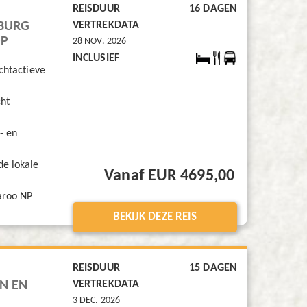
REISDUUR
16 DAGEN
BURG
VERTREKDATA
OP
28 NOV. 2026
INCLUSIEF
chtactieve
ht
- en
de lokale
Vanaf EUR 4695,00
Karoo NP
BEKIJK DEZE REIS
REISDUUR
15 DAGEN
N EN
VERTREKDATA
3 DEC. 2026