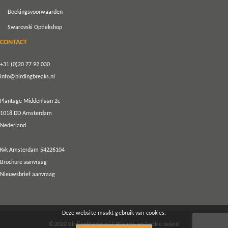
Boekingsvoorwaarden
Swarovski Optiekshop
CONTACT
+31 (0)20 77 92 030
info@birdingbreaks.nl
Plantage Middenlaan 2c
1018 DD Amsterdam
Nederland
Kvk Amsterdam 54226104
Brochure aanvraag
Nieuwsbrief aanvraag
Deze website maakt gebruik van cookies.
©2020
BirdingBreaks.nl
|
Privacy- en Cookie beleid