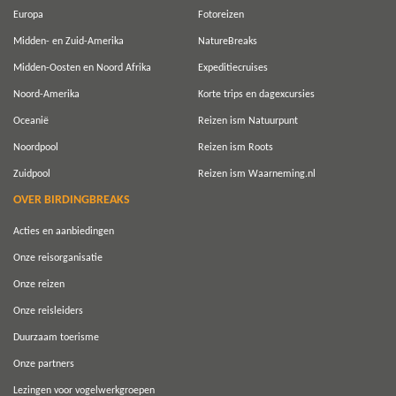
Europa
Fotoreizen
Midden- en Zuid-Amerika
NatureBreaks
Midden-Oosten en Noord Afrika
Expeditiecruises
Noord-Amerika
Korte trips en dagexcursies
Oceanië
Reizen ism Natuurpunt
Noordpool
Reizen ism Roots
Zuidpool
Reizen ism Waarneming.nl
OVER BIRDINGBREAKS
Acties en aanbiedingen
Onze reisorganisatie
Onze reizen
Onze reisleiders
Duurzaam toerisme
Onze partners
Lezingen voor vogelwerkgroepen