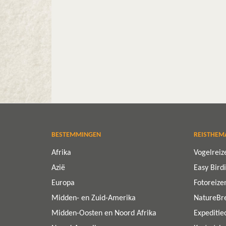
BESTEMMINGEN
REISTHEM
Afrika
Vogelreiz
Azië
Easy Bird
Europa
Fotoreize
Midden- en Zuid-Amerika
NatureBr
Midden-Oosten en Noord Afrika
Expeditie