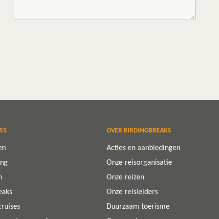
A'S
OVER BIRDINGBREAKS
en
Acties en aanbiedingen
ing
Onze reisorganisatie
n
Onze reizen
eaks
Onze reisleiders
cruises
Duurzaam toerisme