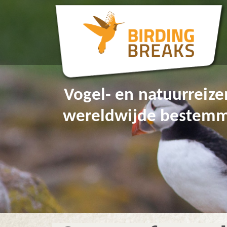
Vogel- en natuurreize
wereldwijde bestem