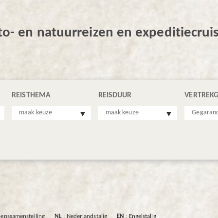
oto- en natuurreizen en expeditiecrui
REISTHEMA
REISDUUR
VERTREK
maak keuze
maak keuze
Gegaran
oepssamenstelling
NL
: Nederlandstalig
EN
: Engelstalig