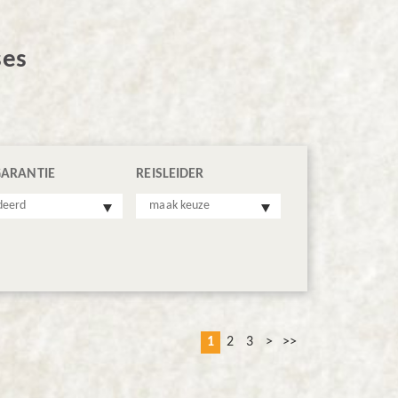
ses
GARANTIE
REISLEIDER
deerd
maak keuze
1
2
3
>
>>