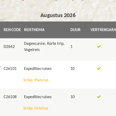
Augustus 2026
REISCODE
REISTHEMA
DUUR
VERTREKGARA
Dagexcursie, Korte trip,
D2642
1
Vogelreis
,
C26101
Expeditiecruises
10
Schip: Plancius
C26108
Expeditiecruises
10
Schip: Ortelius