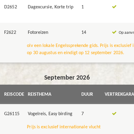
D2652
Dagexcursie, Korte trip
1
F2622
Fotoreizen
14
Op aanv
olv een lokale Engelssprekende gids. Prijs is exclusief 
op 30 augustus en eindigt op 12 september 2026.
September 2026
REISCODE
REISTHEMA
DUUR
VERTREKGARA
G26115
Vogelreis, Easy birding
7
Prijs is exclusief internationale vlucht