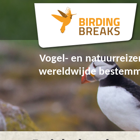
Vogel- en natuurreize
wereldwijde bestem