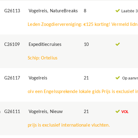
G26113
Vogelreis, NatureBreaks
8
Laatste 3
Leden Zoogdiervereniging: €125 korting! Vermeld li
C26109
Expeditiecruises
10
Schip: Ortelius
G26117
Vogelreis
21
Op aanv
olv een Engelssprekende lokale gids Prijs is exclusief 
a
G26111
Vogelreis, Nieuw
21
VOL
prijs is exclusief internationale vluchten.