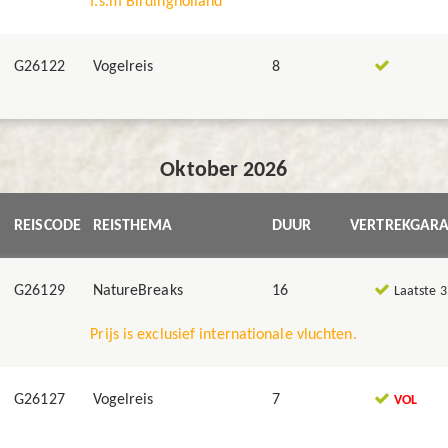
I.s.m Birdingholland
G26122
Vogelreis
8
Oktober 2026
REISCODE
REISTHEMA
DUUR
VERTREKGARA
G26129
NatureBreaks
16
Laatste 3
Prijs is exclusief internationale vluchten.
G26127
Vogelreis
7
VOL