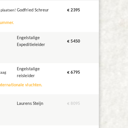
Godfried Schreur
€ 2395
 plaatsen!
dnummer.
Engelstalige
€ 5450
Expeditieleider
Engelstalige
€ 6795
raag
reisleider
internationale vluchten.
Laurens Steijn
€ 8095