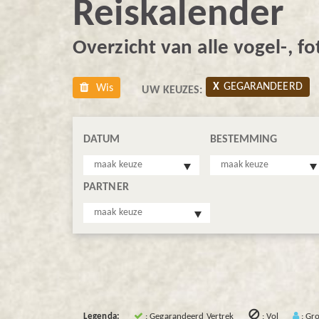
Reiskalender
Overzicht van alle vogel-, f
GEGARANDEERD
Wis
UW KEUZES:
DATUM
BESTEMMING
maak keuze
maak keuze
PARTNER
maak keuze

Legenda:
: Gegarandeerd Vertrek
: Vol
: Gr