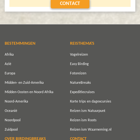
CONTACT
BESTEMMINGEN
REISTHEMA'S
Afrika
Vogelreizen
Azië
Easy Birding
Europa
Fotoreizen
Midden- en Zuid-Amerika
NatureBreaks
Midden-Oosten en Noord Afrika
Expeditiecruises
Noord-Amerika
Korte trips en dagexcursies
Oceanië
Reizen ism Natuurpunt
Noordpool
Reizen ism Roots
Zuidpool
Reizen ism Waarneming.nl
OVER BIRDINGBREAKS
CONTACT