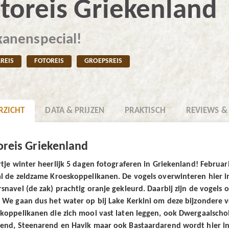
toreis Griekenland
kanenspecial!
REIS
FOTOREIS
GROEPSREIS
RZICHT
DATA & PRIJZEN
PRAKTISCH
REVIEWS &
oreis Griekenland
rtje winter heerlijk 5 dagen fotograferen in Griekenland! Februar
l de zeldzame Kroeskoppelikanen. De vogels overwinteren hier in g
snavel (de zak) prachtig oranje gekleurd. Daarbij zijn de vogels
 We gaan dus het water op bij Lake Kerkini om deze bijzondere vog
koppelikanen die zich mooi vast laten leggen, ook Dwergaalscholv
end, Steenarend en Havik maar ook Bastaardarend wordt hier in 