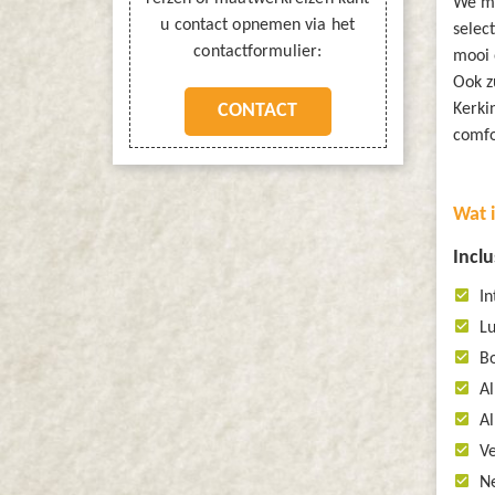
We ma
u contact opnemen via het
selec
contactformulier:
mooi 
Ook z
CONTACT
Kerki
comfo
Wat 
Inclu
In
Lu
B
Al
Al
Ve
Ne