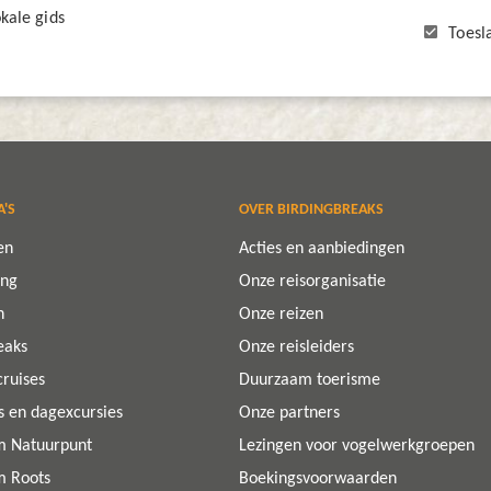
kale gids
Toesl
A'S
OVER BIRDINGBREAKS
en
Acties en aanbiedingen
ing
Onze reisorganisatie
n
Onze reizen
eaks
Onze reisleiders
cruises
Duurzaam toerisme
ps en dagexcursies
Onze partners
m Natuurpunt
Lezingen voor vogelwerkgroepen
m Roots
Boekingsvoorwaarden