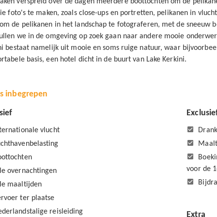
ken verspreid over de dagen meerdere boottochten om de pelikan
tie foto's te maken, zoals close-ups en portretten, pelikanen in vluch
om de pelikanen in het landschap te fotograferen, met de sneeuw b
ullen we in de omgeving op zoek gaan naar andere mooie onderwer
ni bestaat namelijk uit mooie en soms ruige natuur, waar bijvoorbe
rtabele basis, een hotel dicht in de buurt van Lake Kerkini.
is inbegrepen
sief
Exclusie
ternationale vlucht
Drank
chthavenbelasting
Maalt
oottochten
Boeki
voor de 1
le overnachtingen
Bijdr
le maaltijden
rvoer ter plaatse
derlandstalige reisleiding
Extra