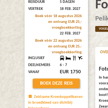
Fo
REISDUUR
5 DAGEN
VERTREK
18 FEB. 2027
Boek vóór 18 augustus 2026
Peli
en ontvang EUR 25,-
vroegboekkorting
VOGEL
22 FEB. 2027
Boek vóór 22 augustus 2026
en ontvang EUR 25,-
OVE
vroegboekkorting
INCLUSIEF
DEELNEMERS
6 - 7
Fot
EUR 1750
VANAF
In ha
BOEK DEZE REIS
voora
onder
boot!
Zeldzame Kroeskoppelikanen
Kroes
in broedkleed van dichtbij
Zeear