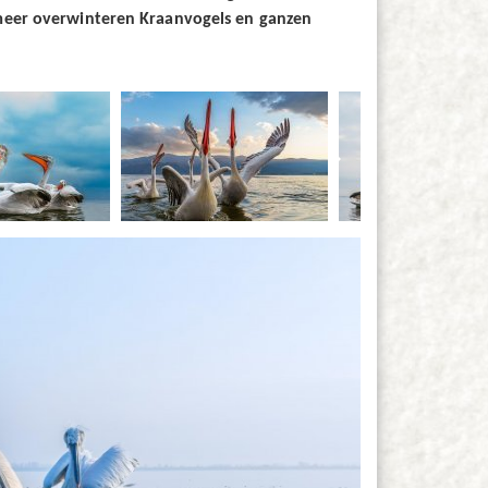
t meer overwinteren Kraanvogels en ganzen
keyboard_arrow_right