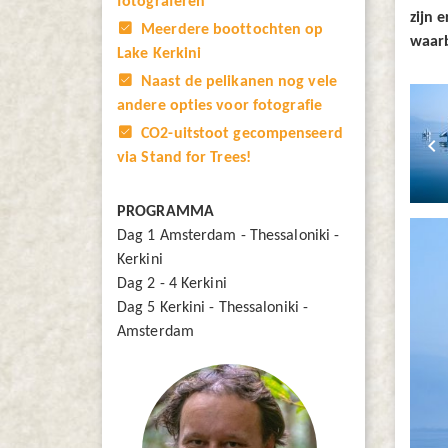
fotograferen
zijn 
Meerdere boottochten op
waarb
Lake Kerkini
Naast de pelikanen nog vele
andere opties voor fotografie
CO2-uitstoot gecompenseerd
keyboard_arrow_left
via Stand for Trees!
PROGRAMMA
Dag 1
Amsterdam - Thessaloniki -
Kerkini
Dag 2
- 4 Kerkini
Dag 5
Kerkini - Thessaloniki -
Amsterdam