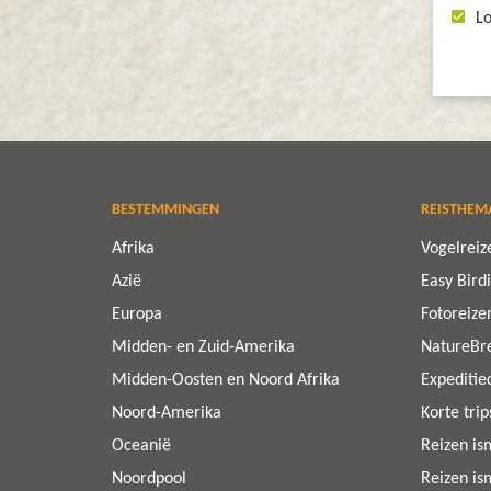
Lo
BESTEMMINGEN
REISTHEM
Afrika
Vogelreiz
Azië
Easy Bird
Europa
Fotoreize
Midden- en Zuid-Amerika
NatureBr
Midden-Oosten en Noord Afrika
Expeditie
Noord-Amerika
Korte tri
Oceanië
Reizen is
Noordpool
Reizen is