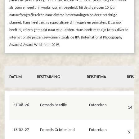
parallelle passie was geboren. Nu, 40 jaar later, is de passie nog even sterk
als toen en geeft hij workshops en begeleidt hij de afgelopen 10 jaar
natuurfotografiereizen naar diverse bestemmingen op deze prachtige
planeet. Hans heeft zich gespecialiseerd in vogels en primaten. Daarvoor
heeft hij reizen gemaakt naar vele landen. Hans heeft met zijn foto's diverse
internationale prijzen gewonnen, zoals de IPA (International Photography
Awards) Award Wildlife in 2019.
DATUM
BESTEMMING
REISTHEMA
REISD
31-08-26
Fotoreis Brazilië
Fotoreizen
14
18-02-27
Fotoreis Griekenland
Fotoreizen
5