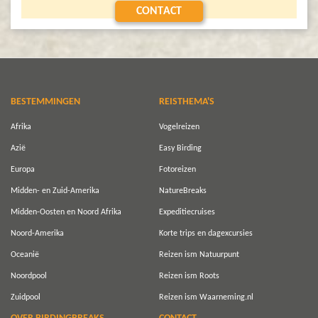
CONTACT
BESTEMMINGEN
REISTHEMA'S
Afrika
Vogelreizen
Azië
Easy Birding
Europa
Fotoreizen
Midden- en Zuid-Amerika
NatureBreaks
Midden-Oosten en Noord Afrika
Expeditiecruises
Noord-Amerika
Korte trips en dagexcursies
Oceanië
Reizen ism Natuurpunt
Noordpool
Reizen ism Roots
Zuidpool
Reizen ism Waarneming.nl