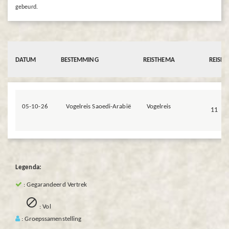
gebeurd.
DATUM
BESTEMMING
REISTHEMA
REISD
05-10-26
Vogelreis Saoedi-Arabië
Vogelreis
11
Legenda:
: Gegarandeerd Vertrek

: Vol
: Groepssamenstelling