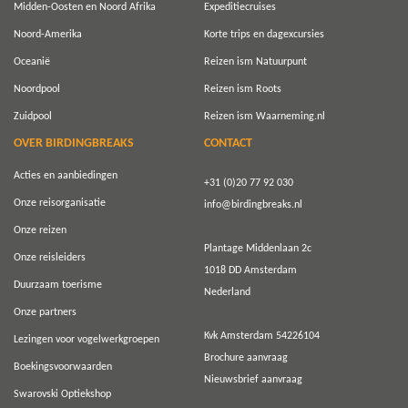
Midden-Oosten en Noord Afrika
Expeditiecruises
Noord-Amerika
Korte trips en dagexcursies
Oceanië
Reizen ism Natuurpunt
Noordpool
Reizen ism Roots
Zuidpool
Reizen ism Waarneming.nl
OVER BIRDINGBREAKS
CONTACT
Acties en aanbiedingen
+31 (0)20 77 92 030
Onze reisorganisatie
info@birdingbreaks.nl
Onze reizen
Plantage Middenlaan 2c
Onze reisleiders
1018 DD Amsterdam
Duurzaam toerisme
Nederland
Onze partners
Kvk Amsterdam 54226104
Lezingen voor vogelwerkgroepen
Brochure aanvraag
Boekingsvoorwaarden
Nieuwsbrief aanvraag
Swarovski Optiekshop