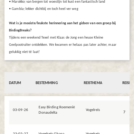
• Marokko; van bergen tot woestijn tot kust een fantastisch land
• Gambia; lekker dichtbij en toch heel ver weg
Wat is je mooiste/leukste herinnering aan het gidsen van een groep bij
BirdingBreaks?
Tijdens een weekend Texel met Klaas de Jong een heuse Kleine
Geelpootruiter ontdekken. We kwamen er helaas pas later achter, maar
gelukkig niet té laat!
DATUM
BESTEMMING
REISTHEMA
REISD
Easy Birding Roemenië
03-09-26
Vogelreis
7
Donaudelta
23-02-27
Vogelreis Ghana
Vogelreis