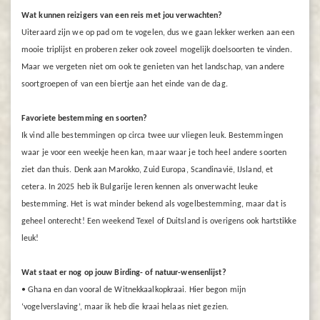
Wat kunnen reizigers van een reis met jou verwachten?
Uiteraard zijn we op pad om te vogelen, dus we gaan lekker werken aan een
mooie triplijst en proberen zeker ook zoveel mogelijk doelsoorten te vinden.
Maar we vergeten niet om ook te genieten van het landschap, van andere
soortgroepen of van een biertje aan het einde van de dag.
Favoriete bestemming en soorten?
Ik vind alle bestemmingen op circa twee uur vliegen leuk. Bestemmingen
waar je voor een weekje heen kan, maar waar je toch heel andere soorten
ziet dan thuis. Denk aan Marokko, Zuid Europa, Scandinavië, IJsland, et
cetera. In 2025 heb ik Bulgarije leren kennen als onverwacht leuke
bestemming. Het is wat minder bekend als vogelbestemming, maar dat is
geheel onterecht! Een weekend Texel of Duitsland is overigens ook hartstikke
leuk!
Wat staat er nog op jouw Birding- of natuur-wensenlijst?
• Ghana en dan vooral de Witnekkaalkopkraai. Hier begon mijn
‘vogelverslaving’, maar ik heb die kraai helaas niet gezien.