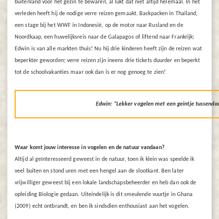
buitenland voor het gezin te bewaren, al lukt dat niet altijd helemaal. In het
verleden heeft hij de nodige verre reizen gemaakt. Backpacken in Thailand,
een stage bij het WWF in Indonesië, op de motor naar Rusland en de
Noordkaap, een huwelijksreis naar de Galapagos of liftend naar Frankrijk;
Edwin is van alle markten thuis! Nu hij drie kinderen heeft zijn de reizen wat
beperkter geworden; verre reizen zijn ineens drie tickets duurder en beperkt
tot de schoolvakanties maar ook dan is er nog genoeg te zien!
Edwin: “Lekker vogelen met een geintje tussendo
Waar komt jouw interesse in vogelen en de natuur vandaan?
Altijd al geïnteresseerd geweest in de natuur, toen ik klein was speelde ik
veel buiten en stond uren met een hengel aan de slootkant. Ben later
vrijwilliger geweest bij een lokale landschapsbeheerder en heb dan ook de
opleiding Biologie gedaan. Uiteindelijk is dit smeulende vuurtje in Ghana
(2009) echt ontbrandt, en ben ik sindsdien enthousiast aan het vogelen.