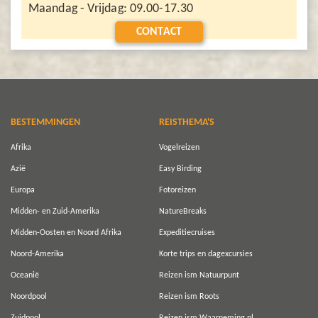
Maandag - Vrijdag: 09.00-17.30
CONTACT
BESTEMMINGEN
REISTHEMA'S
Afrika
Vogelreizen
Azië
Easy Birding
Europa
Fotoreizen
Midden- en Zuid-Amerika
NatureBreaks
Midden-Oosten en Noord Afrika
Expeditiecruises
Noord-Amerika
Korte trips en dagexcursies
Oceanië
Reizen ism Natuurpunt
Noordpool
Reizen ism Roots
Zuidpool
Reizen ism Waarneming.nl