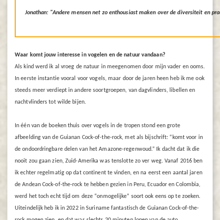
Jonathan: "Andere mensen net zo enthousiast maken over de diversiteit en pra
Waar komt jouw interesse in vogelen en de natuur vandaan?
Als kind werd ik al vroeg de natuur in meegenomen door mijn vader en ooms.
In eerste instantie vooral voor vogels, maar door de jaren heen heb ik me ook
steeds meer verdiept in andere soortgroepen, van dagvlinders, libellen en
nachtvlinders tot wilde bijen.
In één van de boeken thuis over vogels in de tropen stond een grote
afbeelding van de Guianan Cock-of-the-rock, met als bijschrift: “komt voor in
de ondoordringbare delen van het Amazone-regenwoud.” Ik dacht dat ik die
nooit zou gaan zien, Zuid-Amerika was tenslotte zo ver weg. Vanaf 2016 ben
ik echter regelmatig op dat continent te vinden, en na eerst een aantal jaren
de Andean Cock-of-the-rock te hebben gezien in Peru, Ecuador en Colombia,
werd het toch echt tijd om deze “onmogelijke” soort ook eens op te zoeken.
Uiteindelijk heb ik in 2022 in Suriname fantastisch de Guianan Cock-of-the-