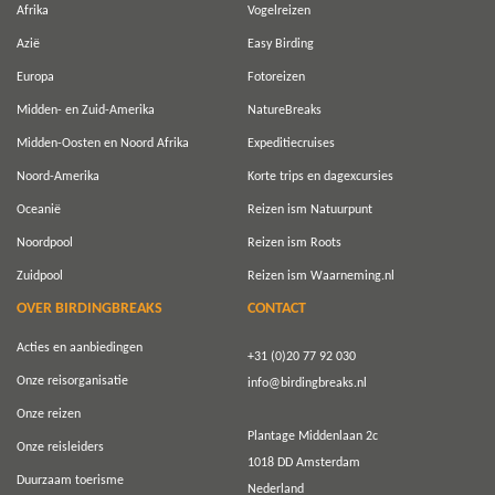
Afrika
Vogelreizen
Azië
Easy Birding
Europa
Fotoreizen
Midden- en Zuid-Amerika
NatureBreaks
Midden-Oosten en Noord Afrika
Expeditiecruises
Noord-Amerika
Korte trips en dagexcursies
Oceanië
Reizen ism Natuurpunt
Noordpool
Reizen ism Roots
Zuidpool
Reizen ism Waarneming.nl
OVER BIRDINGBREAKS
CONTACT
Acties en aanbiedingen
+31 (0)20 77 92 030
Onze reisorganisatie
info@birdingbreaks.nl
Onze reizen
Plantage Middenlaan 2c
Onze reisleiders
1018 DD Amsterdam
Duurzaam toerisme
Nederland