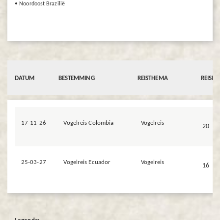
• Noordoost Brazilië
DATUM
BESTEMMING
REISTHEMA
REISD
17-11-26
Vogelreis Colombia
Vogelreis
20
25-03-27
Vogelreis Ecuador
Vogelreis
16