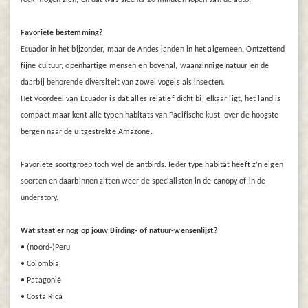
rock mogen zien, en dat was slechts 20 minuten lopen van de auto.
Favoriete bestemming?
Ecuador in het bijzonder, maar de Andes landen in het algemeen. Ontzettend
fijne cultuur, openhartige mensen en bovenal, waanzinnige natuur en de
daarbij behorende diversiteit van zowel vogels als insecten.
Het voordeel van Ecuador is dat alles relatief dicht bij elkaar ligt, het land is
compact maar kent alle typen habitats van Pacifische kust, over de hoogste
bergen naar de uitgestrekte Amazone.
Favoriete soortgroep toch wel de antbirds. Ieder type habitat heeft z’n eigen
soorten en daarbinnen zitten weer de specialisten in de canopy of in de
understory.
Wat staat er nog op jouw Birding- of natuur-wensenlijst?
• (noord-)Peru
• Colombia
• Patagonië
• Costa Rica